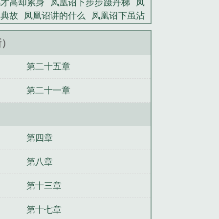
鹉才高却累身
凤凰诏下步步蹑丹梯
凤
诏典故
凤凰诏讲的什么
凤凰诏下虽沾
诏下虽沾命
凤凰诏蓝艾草
凤凰诏下
版
凤凰诏蓝艾草txt
凤凰诏什么意思
新）
我打天下
[红楼]这对坑爹的奶娃！
[古
第二十五章
末世之诛魔荣耀
大契丹萧太后
性转
迷萌妻：陆少砸千亿求婚
传说之下的
第二十一章
第四章
第八章
第十三章
第十七章