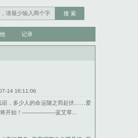
搜 索
他
记录
14 16:11:06
凰诏，多少人的命运随之而起伏……爱
开始！——————蓝艾草...