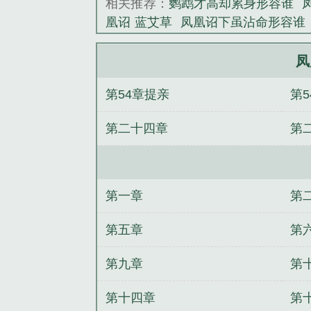
相关推荐：
鹦鹉才高却累身形容谁
凰诏 蓝艾草
凤凰诏下虽沾命形容谁
命鹦鹉才高却累身形容的是谁
凤凰
虽沾命鹦鹉才高却累身形容的是
凤
凤
国民女神穿进肉文中【高H、SM、N
第54章提亲
第
穿今]影后的吃货调研报告
星际之魔
仙子：徒弟说他是重生者？
都市无
第二十四章
第
尘埃
侠武世界
【快穿】攻略对象是
第一章
第
第五章
第
第九章
第
第十四章
第