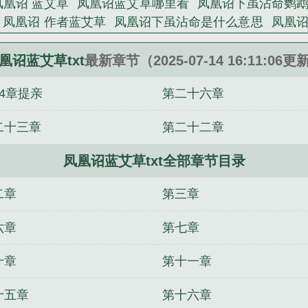
凤凰诏 蓝艾草
凤凰诏蓝艾草哪里看
凤凰诏下虽沾命鹦
凤凰诏 作者蓝艾草
凤凰诏下虽沾命是什么意思
凤凰
诏 狸子
鹦鹉才高却累身形容的是
凤凰诏全文阅读
凤凰
凰诏下虽沾命形容的是
凤凰诏TXT
凤凰诏 蓝艾草完整
凰诏蓝艾草txt
最新章节（2025-07-14 16:11:06更
P】（正文免费）
长夜永安
开局一个碗，所有人都逼
54章提亲
第二十六章
君在下
血血骨骨
碍事的前穿越者
奥特曼之魔幻卡牌
敌修真高手
我当军师那些年
兽神记
舌尖上的男神
财
二十三章
第二十二章
精分
凤凰诏蓝艾草txt全部章节目录
二章
第三章
六章
第七章
十章
第十一章
十五章
第十六章