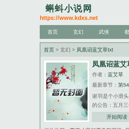
蝌蚪小说网
https://www.kdxs.net
首页
玄幻
武侠
首页
> 玄幻 >
凤凰诏蓝艾草txt
凤凰诏蓝艾草
作者：
蓝艾草
最新章节：
第5
谢羽是个小滑头
的公告：五月三
《凤凰诏蓝艾草
开始阅读