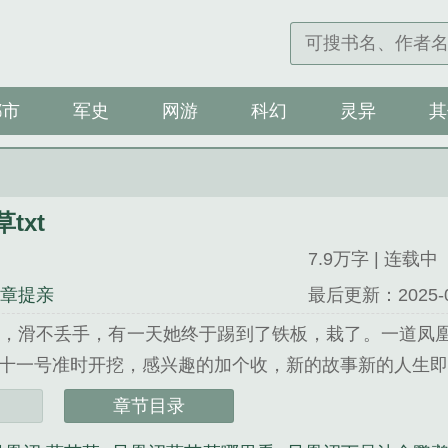
都市
军史
网游
科幻
灵异
其
txt
7.9万字 | 连载中
4章提亲
最后更新：2025-07-
，滑不丢手，有一天她终于踢到了铁板，栽了。一道凤
十一号准时开挖，感兴趣的加个收，新的故事新的人生即将
txt》是蓝艾草精心创作的玄幻类小说。
章节目录