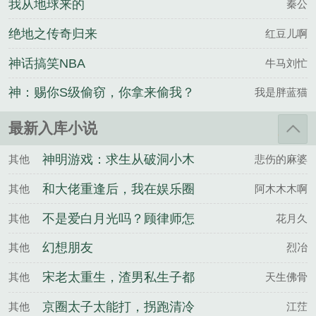
我从地球来的
秦公
绝地之传奇归来
红豆儿啊
神话搞笑NBA
牛马刘忙
神：赐你S级偷窃，你拿来偷我？
我是胖蓝猫
最新入库小说
神明游戏：求生从破洞小木
其他
悲伤的麻婆
屋开始
和大佬重逢后，我在娱乐圈
其他
阿木木木啊
杀疯了
不是爱白月光吗？顾律师怎
其他
花月久
么越界了
幻想朋友
其他
烈冶
宋老太重生，渣男私生子都
其他
天生佛骨
滚开
京圈太子太能打，拐跑清冷
其他
江茳