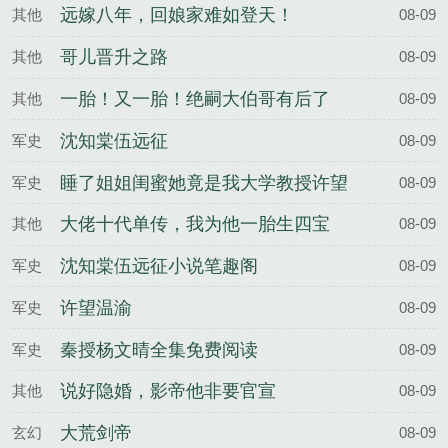
远嫁八年，回娘家难如登天！
其他
08-09
哥儿晋升之路
其他
08-09
一胎！又一胎！绝嗣大伯哥有后了
其他
08-09
沈知棠伍远征
军史
08-09
睡了姐姐闺蜜她竟是我大学教授许望
军史
08-09
温渝全文
大佬十代单传，我为他一胎生四宝
其他
08-09
沈知棠伍远征小说笔趣阁
军史
08-09
许望温渝
军史
08-09
秦授杨文晴全集免费阅读
军史
08-09
说好隐婚，影帝他非要官宣
其他
08-09
大荒剑帝
玄幻
08-09