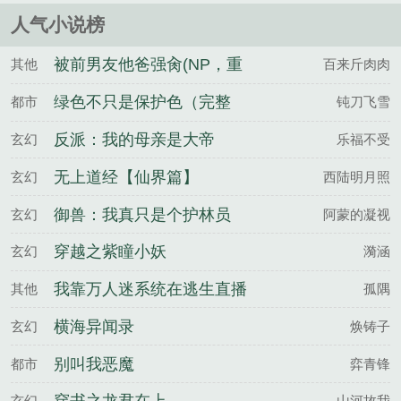
人气小说榜
被前男友他爸强肏(NP，重
其他
百来斤肉肉
口，高H)
绿色不只是保护色（完整
都市
钝刀飞雪
版）
反派：我的母亲是大帝
玄幻
乐福不受
无上道经【仙界篇】
玄幻
西陆明月照
御兽：我真只是个护林员
玄幻
阿蒙的凝视
穿越之紫瞳小妖
玄幻
漪涵
我靠万人迷系统在逃生直播
其他
孤隅
称霸
横海异闻录
玄幻
焕铸子
别叫我恶魔
都市
弈青锋
玄幻
山河故我