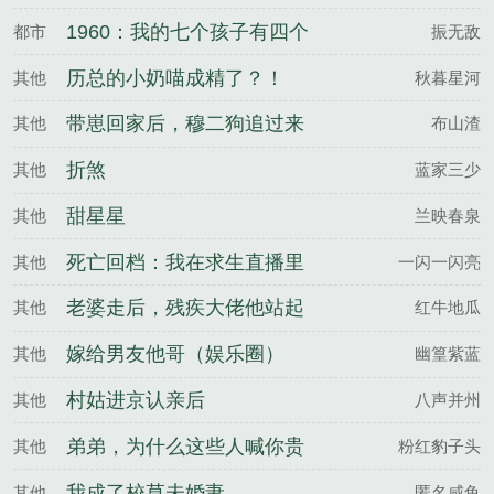
佛子！
1960：我的七个孩子有四个
都市
振无敌
妈
历总的小奶喵成精了？！
其他
秋暮星河
带崽回家后，穆二狗追过来
其他
布山渣
了
折煞
其他
蓝家三少
甜星星
其他
兰映春泉
死亡回档：我在求生直播里
其他
一闪一闪亮
封神
老婆走后，残疾大佬他站起
其他
红牛地瓜
来了
嫁给男友他哥（娱乐圈）
其他
幽篁紫蓝
村姑进京认亲后
其他
八声并州
弟弟，为什么这些人喊你贵
其他
粉红豹子头
妃？
我成了校草未婚妻
其他
匿名咸鱼