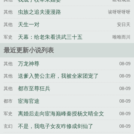
虫族之追夫漫漫路
其他
诶呀呀呀呀
天生一对
其他
安日天
天幕：给老朱看洪武三十五
军史
唯唯而川
年传位
最近更新小说列表
万龙神尊
其他
08-09
送爹入赘公主府，我被全家团宠了
其他
08-09
都市至尊狂兵
其他
08-09
宦海官途
都市
08-09
离婚后走向宦海巅峰秦授杨文晴全文
军史
08-09
完整版
不是，我电子女友咋修成剑仙了
玄幻
08-09