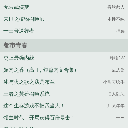
无限武侠梦
春秋散人
末世之植物召唤师
本性不纯
十三号送葬者
神糜
都市青春
史上最强内线
静物JW
媚肉之香（高H，短篇肉文合集）
皮皮鲁
冰与火之歌之我是布兰
小明哥吹牛
王者之英雄召唤系统
旧人以久
这个生存游戏不把我当人！
江又年年
领主时代：开局获得百倍暴击！
一三