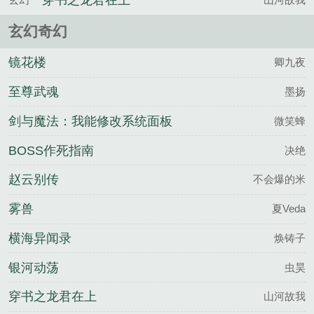
穿书之龙君在上
玄幻奇幻
镜花楼
卿九夜
至尊武魂
墨扬
剑与魔法：我能修改系统面板
微笑蜂
BOSS作死指南
决绝
赵云别传
不会爆的米
雾兽
夏Veda
横海异闻录
焕铸子
银河动荡
虫昊
穿书之龙君在上
山河故我