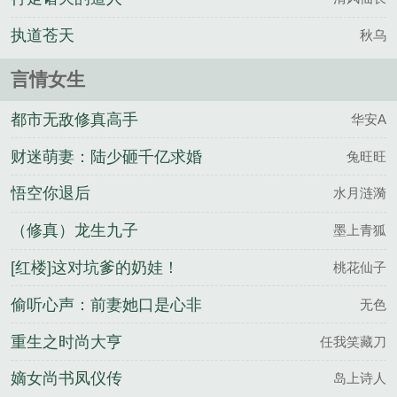
执道苍天
秋乌
言情女生
都市无敌修真高手
华安A
财迷萌妻：陆少砸千亿求婚
兔旺旺
悟空你退后
水月涟漪
（修真）龙生九子
墨上青狐
[红楼]这对坑爹的奶娃！
桃花仙子
偷听心声：前妻她口是心非
无色
重生之时尚大亨
任我笑藏刀
嫡女尚书凤仪传
岛上诗人