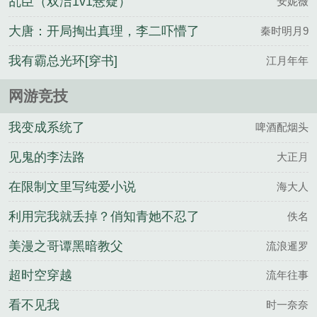
乱臣（双洁1v1悬疑）
安妮薇
大唐：开局掏出真理，李二吓懵了
秦时明月9
我有霸总光环[穿书]
江月年年
网游竞技
我变成系统了
啤酒配烟头
见鬼的李法路
大正月
在限制文里写纯爱小说
海大人
利用完我就丢掉？俏知青她不忍了
佚名
美漫之哥谭黑暗教父
流浪暹罗
超时空穿越
流年往事
看不见我
时一奈奈