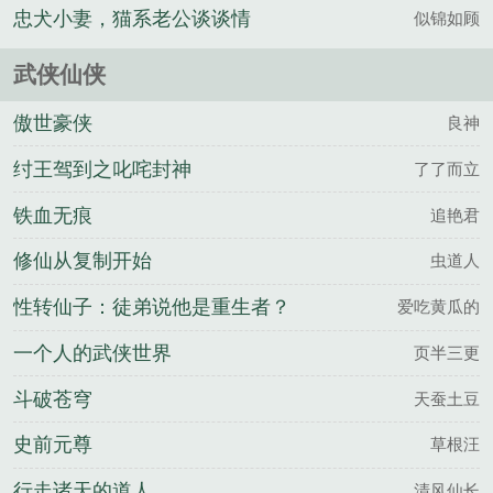
忠犬小妻，猫系老公谈谈情
似锦如顾
武侠仙侠
傲世豪侠
良神
纣王驾到之叱咤封神
了了而立
铁血无痕
追艳君
修仙从复制开始
虫道人
性转仙子：徒弟说他是重生者？
爱吃黄瓜的
一个人的武侠世界
页半三更
斗破苍穹
天蚕土豆
史前元尊
草根汪
行走诸天的道人
清风仙长