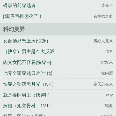
碍事的前穿越者
柒兔子
[综]卷毛控怎么了！
布拉德之血
科幻灵异
女配她只想上床(快穿)
黄心火龙果
（快穿）男主是个大反派
清衫
肉文女配不容易[快穿H]
纪双禾
七零全家穿越日常[年代]
枝问雁
快穿之坠落黑月光（NP）
春天总会来
就是要睡男主（快穿h）
jerry
嫁姐（姐弟骨科、1V1）
鸣銮