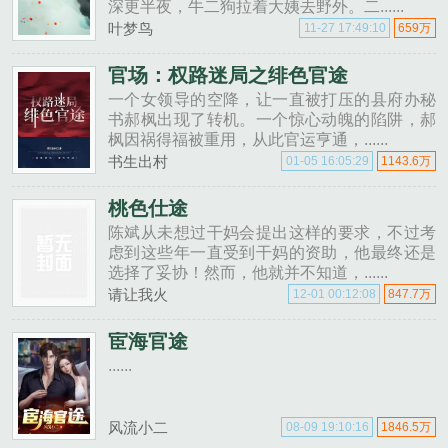
深更半夜，牛二狗拉着大姨去野外。二......
叶梦鸟
11-27 17:49:10
659万
官场：权路迷局之绯色官途
一个女领导的空降，让一直被打压的县府办秘
书郝枫出现了转机。一个惊心动魄的陷阱，郝
枫因祸得福被重用，从此官运亨通，......
书生出村
01-05 16:05:29
1143.6万
桃色仕途
陈斌从未想过干妈会提出这样的要求，不过考
虑到这些年一直受到干妈的资助，他最终还是
选择了妥协！然而，他就并不知道，......
请让我火
12-01 00:12:08
847.7万
宦海官途
......
风流小二
08-09 19:10:16
1846.5万