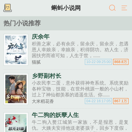
蝌蚪小说网
热门小说推荐
庆余年
积善之家，必有余庆，留余庆，留余庆，忽遇
恩人幸娘亲，幸娘亲，积得阴功。劝人生，济
困扶穷而谁可知，人生于世，......
猫腻
10-22 09:25:00
868.8万
乡野副村长
小农民李二蛋，意外获得神奇系统。系统奖励
各种宝物，技能，在世外桃源一般的小山村，
过上了神仙都羡慕的逍遥生活。你......
大米稻花香
04-22 16:17:05
867.1万
牛二狗的妖孽人生
牛二狗入赘江城第一家族，不是报恩，是复
仇。大姨夫安排他送老婆孩子，回乡下度假，