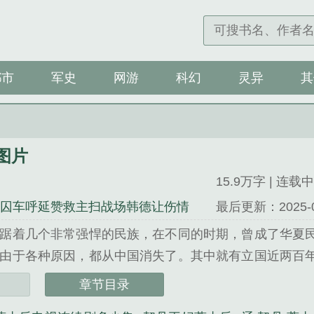
都市
军史
网游
科幻
灵异
其
图片
15.9万字 | 连载中
劈囚车呼延赞救主扫战场韩德让伤情
最后更新：2025-07-
踞着几个非常强悍的民族，在不同的时期，曾成了华夏
由于各种原因，都从中国消失了。其中就有立国近两百
了两次大规模的北伐战争，辽也展开了一场深入宋朝腹
章节目录
。最后，一人力排众议，主张议和。两国人民享受了百