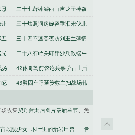
反叛逊宁征讨
思恩
二十七萧绰游西山声龙子神覩
巡黄龙获逆贼
德让
三十烛照洞房婉容垂泪宋伐北
汉斜轸领兵
绰五
三十四不速客夜访刘玉兰薄情
郎恝对萧婉容
赵光
三十八石岭关耶律沙兵败端午
节刘继元投降
飘扬
42休哥驾前议论兵事学古山后
挖掘地道
恼怒
46劈囚车呼延赞救主扫战场韩
德让伤情
转载收集
契丹萧太后图片最新章节
、免
宇宙战舰少女
木叶里的熔岩巨兽
王者