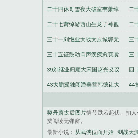
后同朝称制
岭
二十四休哥雪夜大破室韦萧绰
二
阳春垂钓鸭子
闭
二十七萧绰游西山生龙子神覩
二
巡黄龙获逆贼
治
三十一刘继业大战太原城郭无
三
为紧闭皇城门
兰
三十五钲鼓动骂声疾疾愈霓裳
三
舞律音靡靡废
切
39刘继业归顺大宋国赵光义议
四
取幽燕地
西
43大鹏翼独闯潘美营韩德让大
4
战呼延赞
黑
契丹萧太后图片
情节跌宕起伏、扣人
费阅读无弹窗。
最新小说：
从武侠位面开始
剑战天