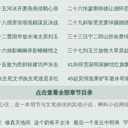
萧思温遇害
灵三姊妹追忆
十五河冰开萧燕燕猎鹅心扉
二十六怅寥廓韩德让感怀
韩德让拒婚
情耶律贤滥赏
十八残害张琚燕颇谋反决战
二十九斜轸受赏萧绰赐婚
河神覩伏诛
探宫隆绪骑马
十二曹国华放水淹太原刘玉
三十三汉宁二郎山拒命萧
报情走契丹
凤楼上观灯
十六烛影幽幽斧影幢幢情之
三十七刘玉兰放牧大草原
切言之凿凿
义进兵太原城
十反败为胜斜轸建功声东击
41卦辞荒诞明扆解忧红旗
德让乞援
德让增勇
4执生死文书执生死迷是非红
45赵炅情急乘驴车遁休哥
迷是非
点击查看全部章节目录
弃鞍马追
心弦，是一本情节与文笔俱佳的其他小说，蝌蚪小说网
涯
修真天地间
这个奶爸不太冷
最后一个发丘中郎将