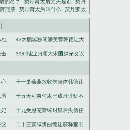
太后的名字
契丹萧太后丈夫是谁
契丹
己的智慧和将帅的赤诚辅佐一次次化险
萧燕燕
契丹萧太后叫什么
契丹萧太
文免费阅读
大契丹萧太后全文
有声
读
辽 契丹 萧太后情人
契丹萧太后评
新）
丹萧太后姐姐
辽 契丹 萧太后墓地
契
非红
43大鹏翼独闯潘美营韩德让大
契丹的萧太后
辽 契丹 萧太后的姐妹
看不见我
赵云别传
宇宙战舰少女
战呼延赞
东击
39刘继业归顺大宋国赵光义议
传
拳皇中二命运
最后一个发丘中郎
里的熔岩巨兽
取幽燕地
女心
十一萧燕燕放牧伤身体韩德让
巡视遇豺狼
思温
十五无可奈何木已成舟过犹不
及命好弄人
皇妃
十九受恩宠萧绰封皇后失信任
国舅生怨心
祭父
二十三萧绰辨曲德让获释室韦