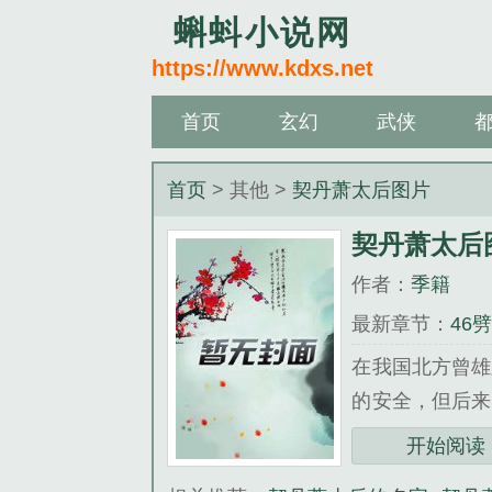
蝌蚪小说网
https://www.kdxs.net
首页
玄幻
武侠
首页
> 其他 >
契丹萧太后图片
契丹萧太后
作者：
季籍
最新章节：
46
在我国北方曾雄
的安全，但后来
冤家。宋曾进行
开始阅读
涂炭，城破家毁