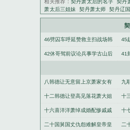
相关推荐：
契丹萧太后的名字
契丹
萧绰。她生活的
萧太后三姐妹
契丹萧太师
契丹辽
为夷，最终奠定了
后简介
契丹萧太后的儿子
大辽契
《契丹萧太后图
契丹萧太后
契丹大辽萧皇后
契丹 
契
书全集
契丹萧太后的一生
契丹萧
46劈囚车呼延赞救主扫战场韩
4
丹萧太后
大契丹萧太后免费阅读
契丹人潇太后
契丹肖太后
【快穿
德让伤情
弃
42休哥驾前议论兵事学古山后
4
王者MVP
悟空你退后
过气女星带
将
从武侠位面开始
剑战天涯
纣王
挖掘地道
德
八韩德让无意留上京萧家女有
九
心赏明月
言
十二韩德让登高见落花萧大姐
十
俯首悲流水
请
十六喜洋洋萧绰成婚配惨戚戚
十
德让伯劳飞
猎
二十国舅国丈仇怨难解皇帝皇
二