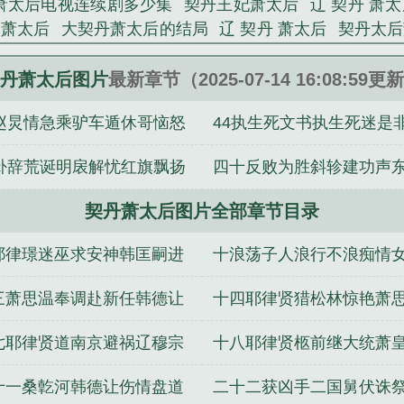
萧太后电视连续剧多少集
契丹王妃萧太后
辽 契丹 萧
那段历史，充满了战争和杀戮，在波诡云谲中她凭藉自
国萧太后
大契丹萧太后的结局
辽 契丹 萧太后
契丹太后
全辽鼎盛的局面。...
丹萧太后
契丹萧太后电视剧叫什么名字
大契丹萧太后全
片》是季籍精心创作的其他类小说。
萧太后是哪里人
契丹萧太后上吊
大契丹萧太后在线阅
丹萧太后图片
最新章节（2025-07-14 16:08:59更
太后的姐姐
大契丹萧太后是谁
契丹萧太后真实画像
契
5赵炅情急乘驴车遁休哥恼怒
44执生死文书执生死迷是
契丹萧太后百度百科
契丹萧太后图片
契丹女杰萧太后
】攻略对象是精分
这个奶爸不太冷
美漫之哥谭黑暗教父
鞍马追
黑迷是非
1卦辞荒诞明扆解忧红旗飘扬
四十反败为胜斜轸建功声
娃上综艺后
熊生从越狱开始
修真天地间
嫡女尚书凤仪
驾到之叱咤封神
万古至尊
快穿之渣女翻车纪事[H]
木叶
让增勇
契丹萧太后图片全部章节目录
西德让乞援
耶律璟迷巫求安神韩匡嗣进
十浪荡子人浪行不浪痴情
得宠信
痴情也痴
三萧思温奉调赴新任韩德让
十四耶律贤猎松林惊艳萧
战复旧城
昧良心讦亲
七耶律贤道南京避祸辽穆宗
十八耶律贤柩前继大统萧
黑河杀弑
帷中平逆叛
十一桑亁河韩德让伤情盘道
二十二获凶手二国舅伏诛