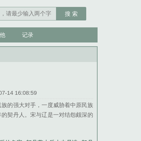
搜 索
他
记录
14 16:08:59
民族的强大对手，一度威胁着中原民族
年的契丹人。宋与辽是一对结怨颇深的
地的进攻，双方都斗得筋疲力尽。生灵
年的太平生活。这人就是契丹太后——