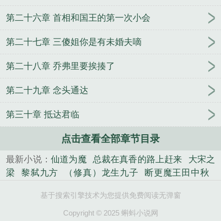
第二十六章 首相和国王的第一次小会
第二十七章 三傻姐你是有未婚夫嘀
第二十八章 乔弗里要挨揍了
第二十九章 念头通达
第三十章 抵达君临
点击查看全部章节目录
最新小说：
仙道为魔
总裁在真香的路上赶来
大宋之
梁
黎弑九方
（修真）龙生九子
断更魔王田中秋
天命傀相
音为我狂
王者之英雄召唤系统
阴灵手
基于搜索引擎技术为您提供免费阅读无弹窗
记：养小鬼卖佛牌
现代文明修仙者
帝王农场
BOSS作死指南
我要闪耀
星际超探
从1898开始
Copyright © 2025 蝌蚪小说网