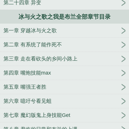
三更了请大家监督
第二十四章 异变
兰还能生育吗
冰与火之歌 布兰妮
冰与火之歌布莱
克伍德
冰与火之歌布兰有什么用
冰与火之歌原著布
冰与火之歌之我是布兰全部章节目录
蕾妮
冰与火之歌美人布蕾妮
冰与火之歌john snow
冰与火之歌bran
断更魔王田中秋
帝王农场
从1898
第一章 穿越冰与火之歌
开始
大宋之梁
（修真）龙生九子
元末里白条江九
儿
现代文明修仙者
荒野的召唤
星际超探
音为我
第二章 有系统了能作死不
狂
阴灵手记：养小鬼卖佛牌
我要闪耀
仙道为魔
天命傀相
黎弑九方
总裁在真香的路上赶来
黑暗银
第三章 走在看砍头的乡间小路上
河
王者之英雄召唤系统
偷听心声：前妻她口是心
第四章 嘴炮技能max
非
BOSS作死指南
第五章 嘴强王者胜
第六章 噫吁兮看见蛆
第七章 魔幻版鬼上身技能Get