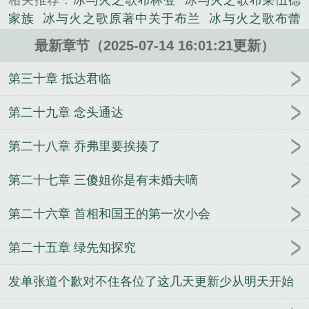
相关推荐：
冰与火之歌布林登
冰与火之歌布莱伍德
《冰与火之歌之我是布兰》是小明哥吹牛精心创作的
家族
冰与火之歌原著中关于布兰
冰与火之歌布蕾
科幻类小说。
妮
布兰妮冰与火之歌
冰与火之歌布兰史塔克结局
最新章节（2025-07-14 16:01:21更新）
冰与火之歌布兰结局
冰与火之歌 my lord
冰与火之
歌布拉佛斯
冰与火之歌 改编
冰与火之布兰传奇
冰
第三十章 抵达君临
与火之歌布林登河文
冰与火之歌原著布兰结局
布兰
登冰与火之歌
crownland冰与火之歌
冰与火之歌my
第二十九章 念头通达
lord
冰与火之歌 布龙
冰与火之歌 布蕾妮
冰与火之
第二十八章 乔弗里要挨揍了
歌nobody
冰与火之歌布蕾妮和詹姆
布兰登 冰与火
之歌
冰与火之歌布兰的结局
穿越冰与火之我是布
第二十七章 三傻姐你是有未婚夫嘀
兰
冰与火之歌布龙
冰与火之歌布兰长残了
冰与火
之歌 葛兰
冰与火之歌布兰的能力
冰与火之歌 布兰
第二十六章 首相和国王的第一次小会
登
蓝诗人 冰与火之歌
冰与火之歌 nobody
冰与火
之歌 布兰
冰与火之歌布兰阅读理解
冰与火之歌詹
第二十五章 绿先知探究
姆和布蕾妮
冰与火之歌夜王布兰
冰与火之歌布蕾妮
结局
冰与火之歌布兰和夜王
冰与火之歌 美人布蕾
发单张道个歉对不住各位了这几天更新少从明天开始
妮
冰与火之歌布拉佛斯 地图
冰与火之歌原著里布