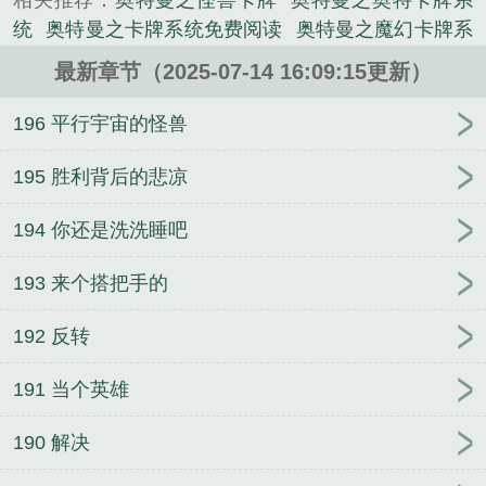
相关推荐：
奥特曼之怪兽卡牌
奥特曼之奥特卡牌系
有达到要求的话希望你们能够达到要求在进群，不要
统
奥特曼之卡牌系统免费阅读
奥特曼之魔幻卡牌系
说我贪财，我也只是想能够赚钱吃饭罢了。本站提
统
魔卡开局奥特曼
魔法奥特曼卡片
奥特曼之卡片
示：各位书友要是觉得《奥特曼之魔幻卡牌》还不错
最新章节（2025-07-14 16:09:15更新）
对战
奥特曼之卡片游戏
奥特曼卡牌之王
奥特曼之
的话请不要忘记向您QQ群和微博里的朋友推荐哦！...
魔幻卡牌 凌一飞
奥特曼之怪兽卡牌融合系统
奥特
196 平行宇宙的怪兽
《奥特曼之魔幻卡牌》是凌一飞精心创作的科幻类小
怪兽卡牌
魔奥特曼卡片
奥特曼之卡片
奥特曼之魔
说。
幻卡牌全文免费阅读
魔幻奥特曼卡片
奥特曼之神级
195 胜利背后的悲凉
卡牌
奥特曼卡牌
这个奶爸不太冷
悟空你退后
大
194 你还是洗洗睡吧
契丹萧太后
最后一个发丘中郎将
看不见我
【快
穿】攻略对象是精分
从武侠位面开始
王者MVP
拳
193 来个搭把手的
皇中二命运
美漫之哥谭黑暗教父
万古至尊
木叶里
的熔岩巨兽
剑战天涯
熊生从越狱开始
纣王驾到之
192 反转
叱咤封神
修真天地间
赵云别传
嫡女尚书凤仪传
宇宙战舰少女
过气女星带娃上综艺后
191 当个英雄
190 解决