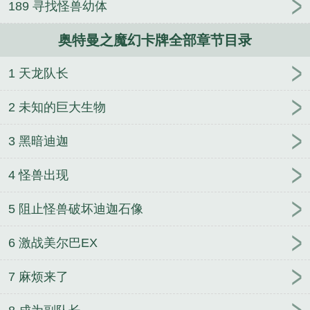
189 寻找怪兽幼体
奥特曼之魔幻卡牌全部章节目录
1 天龙队长
2 未知的巨大生物
3 黑暗迪迦
4 怪兽出现
5 阻止怪兽破坏迪迦石像
6 激战美尔巴EX
7 麻烦来了