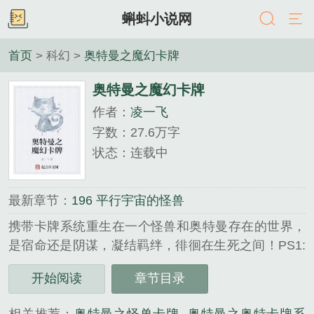
蝌蚪小说网
首页
> 科幻 >
奥特曼之魔幻卡牌
奥特曼之魔幻卡牌
作者：
凌一飞
字数：27.6万字
状态：连载中
最新章节：
196 平行宇宙的怪兽
携带卡牌系统重生在一个怪兽和奥特曼存在的世界，
是宿命还是阴谋，凝结羁绊，徘徊在生死之间！PS1:
推荐票不要停！PS2:简介写的再好，也等着你们看书
开始阅读
章节目录
来评论好坏！PS3:打赏到舵主的位置可以进群来，或
者连续两个星期投推荐票，粉丝群:577.741.341，没