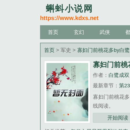
蝌蚪小说网
https://www.kdxs.net
首页
玄幻
武侠
首页
> 军史 >
寡妇门前桃花多by白
寡妇门前桃
作者：
白鹭成双
最新章节：
第2
寡妇门前桃花多
线阅读。
三秒记住本站：蝌蚪
开始阅读
《寡妇门前桃花