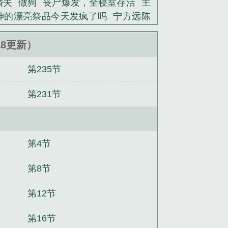
婚夫
做狗
丧尸爆发，全寝室存活
主
神的漂亮祭品今天发疯了吗
宁方远陈
笔趣阁无弹窗
网恋老婆太香了by脖颈
快穿)
:18更新）
第235节
第231节
第4节
第8节
第12节
第16节