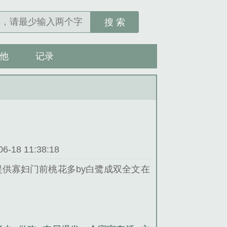
搜 索
他
记录
18 11:38:18
供寡妇门前桃花多by白鹭成双全文在