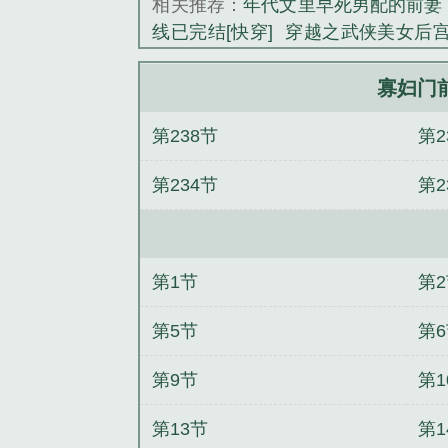
相关推荐：
年代文里早死男配的前妻
线已完结[快穿]
穿越之武侠美女后
雨
殿下你逃什么
官场：权路迷局之
子疼未删减版
影视剧的神（万界之
寡妇门
第238节
第2
第234节
第2
第1节
第
第5节
第
第9节
第1
第13节
第1