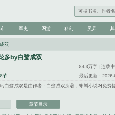
都市
军史
网游
科幻
灵异
其
鹭成双
花多by白鹭成双
84.3万字 | 连载中
38节
最后更新：2026-06-
by白鹭成双是由作者：白鹭成双所著，蝌蚪小说网免费提
小说网 网址：www.kdxs.net...
章节目录
多by白鹭成双》是白鹭成双精心创作的军史类小说。