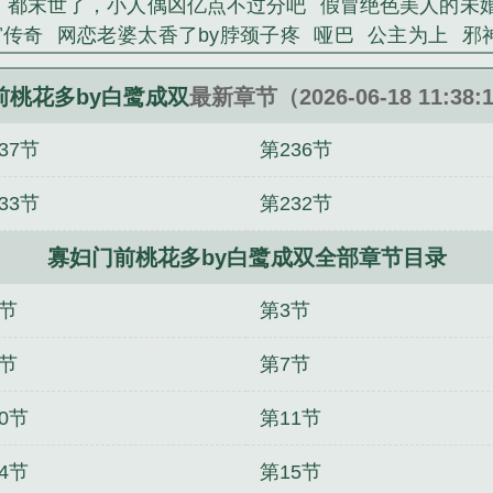
都末世了，小人偶凶亿点不过分吧
假冒绝色美人的未
宫传奇
网恋老婆太香了by脖颈子疼
哑巴
公主为上
邪
绯色官途
病态恋爱方程式
网恋老婆太香了by脖颈子疼
王）同人
我和小舅妈的禁忌之恋
大美人她功德+1+1+1(
前桃花多by白鹭成双
最新章节（2026-06-18 11:38
37节
第236节
33节
第232节
寡妇门前桃花多by白鹭成双全部章节目录
2节
第3节
6节
第7节
0节
第11节
4节
第15节