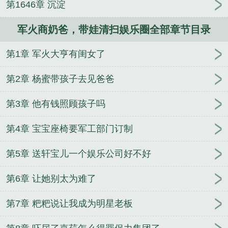
第1646章 沉淀
扫娱乐圈王勉怎么消失的
有没有主角是军火商的
微
微一操很倾城
美女总裁的逍遥兵王
温宁陆进扬向生
军火商奶爸，带娃清扫娱乐圈全部章节目录
活低头
万世之名
红尘仙子赋
盛相思与傅寒江实力
派
穿越大梁，我带着七个老婆去流放
HP：霍格沃
第1章 军火大亨有闺女了
茨幼崽冒险中
攻略之欲女系统
神医豪婿
炎灵珠
一剑成魔方辰
一念神魔
这样的修仙真快活
斗破修
第2章 杨蜜带孩子去见爸爸
炼，斗罗无敌
神魔天帝方辰
腐化同人
蛇天帝
女
友的迷奸日记
叶峰赵雪梅
第3章 他有钱照顾孩子吗
第4章 宝宝座椅要军工部门订制
第5章 送轩宝儿一个娱乐公司好不好
第6章 让她别太为难了
第7章 粑粑说让我成为明星老板