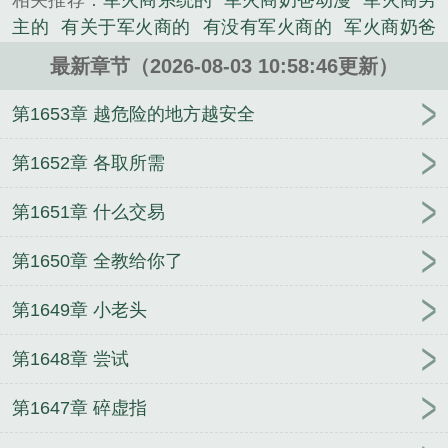
相关推荐：
军火商系统的
军火商奶爸动漫
军火商男
大佬的李青，摇身一变成为了全职奶爸！只因轩宝儿
主的
有关于军火商的
有没有军火商的
军火商奶爸
一句话：“粑粑，我不想麻麻被他们欺负”接着，嘉荇
沙雕动画合集
军火商奶爸带娃清扫娱乐圈笔趣阁
军
娱乐公司以三块钱被收购！京圈太子陈阿瑟被打断双
最新章节（2026-08-03 10:58:46更新）
火商
军火商老板
军火商的
求一本军火商类
军火
腿！四九城老炮冯裤子，发...
商人的
军火商奶爸带娃清扫娱乐圈电视剧
带娃清扫
第1653章 越危险的地方越安全
《军火商奶爸，带娃清扫娱乐圈》是清风徐徐来啊精
娱乐圈
军火商奶爸开局杨蜜带娃找上门
带娃清扫娱
心创作的都市类小说。
乐圈 目录共969章
军火商类排行榜
带娃清扫娱乐圈
第1652章 各取所需
第501章
军火商奶爸在线阅读
军火奶爸横扫娱乐圈
第1651章 什么交易
免费阅读
军火商奶爸带娃清扫娱乐圈
军火商奶爸带
娃清扫娱乐圈清风徐徐来啊
带娃清扫娱乐圈最新章
第1650章 全教给你了
节列表
军火商言情
军火商奶爸带娃清扫娱乐圈全
文
军火商奶爸带娃清扫娱乐圈王勉
带娃清扫娱乐圈
第1649章 小老头
最新
军火商人
军火商奶爸
军火商类全部
带娃清
扫娱乐圈 目录共943章
军火商有钱吗
军火商排行榜
第1648章 尝试
完结版
军火商奶爸带娃清扫娱乐圈更新完
军火商
知乎
军火商奶爸全文阅读
关于军火商的
军火商系
第1647章 碎虚指
列
军火商奶爸带娃扫墓的叫什么
军火商奶爸带娃清