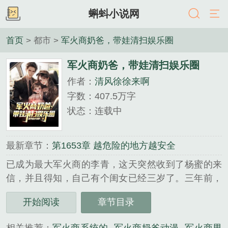
蝌蚪小说网
首页
> 都市 >
军火商奶爸，带娃清扫娱乐圈
军火商奶爸，带娃清扫娱乐圈
作者：
清风徐徐来啊
字数：407.5万字
状态：连载中
最新章节：
第1653章 越危险的地方越安全
已成为最大军火商的李青，这天突然收到了杨蜜的来
信，并且得知，自己有个闺女已经三岁了。三年前，
因为某些原因，杨蜜阴差阳错之下跟李青有了一个孩
开始阅读
章节目录
子。迫于对赌协议，最危险的时期，杨蜜不得不找到
轩宝儿的亲生父亲。确定是自己孩子之后，身为军火