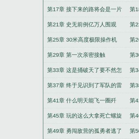
起
第17章 接下来的路将会是一片
第
坦途
第21章 史无前例亿万人围观
第2
8333航班迫降
第25章 30米高度极限操作机
第
腹终于亲吻大地
第29章 第一次亲密接触
第3
功
第33章 这是捅破天了要不然怎
第
轻
么连中将都给惊动了
第37章 终于见识到了军队的雷
第
厉风行了
第41章 什么明天能飞一圈歼
第
10猛龙
第45章 玩的这么大拿死亡螺旋
第
当下马威
的
第49章 勇闯敌营的孤勇者逃了
第