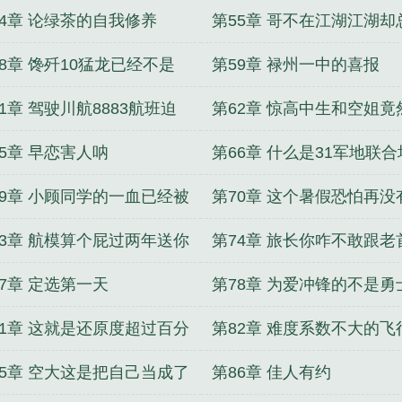
上了大名鼎鼎的哈特曼滚转
54章 论绿茶的自我修养
第55章 哥不在江湖江湖却
哥的传说
58章 馋歼10猛龙已经不是
第59章 禄州一中的喜报
天两天了
1章 驾驶川航8883航班迫
第62章 惊高中生和空姐竟
的飞行员身份终于大曝光了
飞机驾驶舱做这种事
65章 早恋害人呐
第66章 什么是31军地联合
养模式
69章 小顾同学的一血已经被
第70章 这个暑假恐怕再没
的美女记者拿到了
净日子过啰
73章 航模算个屁过两年送你
第74章 旅长你咋不敢跟老
架真的歼20威龙
干一架呢
77章 定选第一天
第78章 为爱冲锋的不是勇
傻逼
81章 这就是还原度超过百分
第82章 难度系数不大的飞
90的模拟器的魅力
殊能力检测
85章 空大这是把自己当成了
第86章 佳人有约