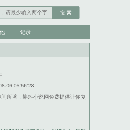
搜 索
他
记录
中
06 05:56:28
地间所著，蝌蚪小说网免费提供让你复
精心创作的军史类小说。