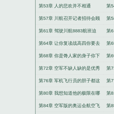
用
第53章 人的悲欢并不相通
第
第57章 川航召开记者招待会顾
第
轻舟身份即将被曝光
一
第61章 驾驶川航8883航班迫
第6
降的飞行员身份终于大曝光了
降
第64章 让你复读战高四你要去
第
当兵
第68章 你是馋人家的身子你下
第
贱
别
第72章 空军不缺人缺的是优秀
第
的人才
一
第76章 军机飞行员的胆子都这
第
么大的吗
第80章 我想知道他的极限在哪
第
之
第84章 空军版的奥运会航空飞
第