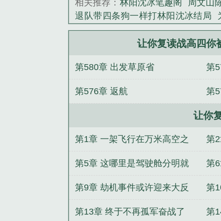
相关推荐：
林阳沈冰笔趣阁
周文山
退队带四条狗一样打林阳沈冰结局
天
周文山陈婉为媳妇平反我俩走向
沈冰逼我退队带四条狗一样打完整版
让你复读战高四你
版
陆小夏江一南笔趣阁无弹窗
周
第580章 出发草原省
第
延笔趣阁无弹窗
周文山陈婉为媳妇
第576章 返航
第
让你
炼
第1章 一架飞行在万米高空之
第2
上的诡异航班
第5章 这哪里是驾驶舱分明就
第6
是凶案现场
遭
第9章 劫机事件或许迎来大反
第1
转
底
第13章 终于不再孤军奋战了
第1