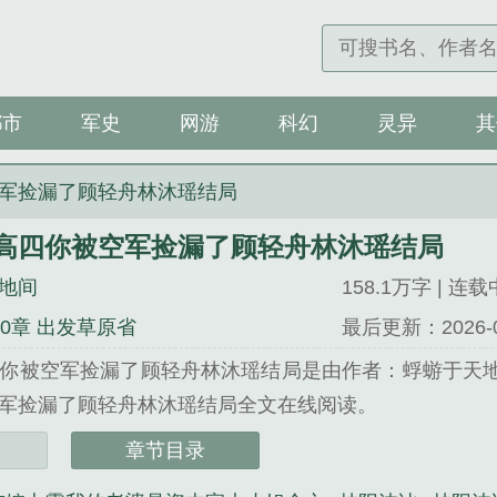
都市
军史
网游
科幻
灵异
其
军捡漏了顾轻舟林沐瑶结局
高四你被空军捡漏了顾轻舟林沐瑶结局
地间
158.1万字 | 连载
80章 出发草原省
最后更新：2026-08-
你被空军捡漏了顾轻舟林沐瑶结局是由作者：蜉蝣于天
军捡漏了顾轻舟林沐瑶结局全文在线阅读。
小说网 网址：www.kdxs.net...
章节目录
四你被空军捡漏了顾轻舟林沐瑶结局》是蜉蝣于天地间