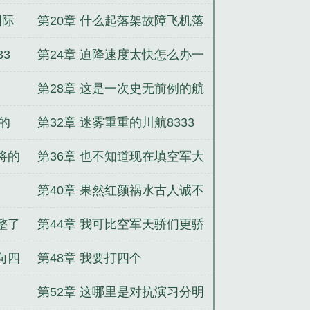
航路上的最后一只拦路虎
国际
第20章 什么起落架故障飞机落
不下来了
33
第24章 迫降速度太快怎么办一
切尽在掌握中
第28章 这是一次史无前例的航
空奇迹
班的
第32章 迷雾重重的川航8333
来了
航班
将的
第36章 也不知道现在填空军大
学志愿来不来得及
第40章 果然红颜祸水古人诚不
欺我
整了
第44章 我可比空军天骄们更骄
傲
向四
第48章 我要打四个
第52章 这哪里是对抗演习分明