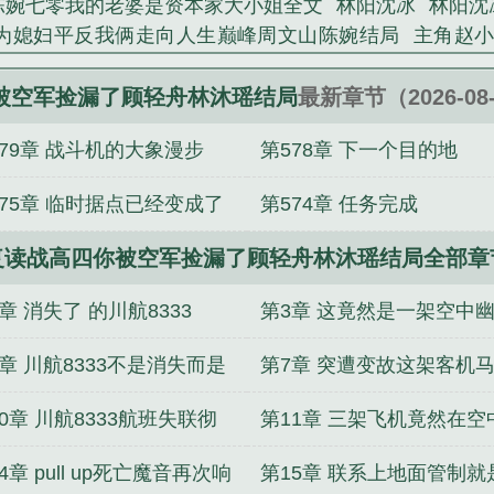
陈婉七零我的老婆是资本家大小姐全文
林阳沈冰
林阳沈
为媳妇平反我俩走向人生巅峰周文山陈婉结局
主角赵
人生巅峰全文
主角陆小夏江一南举刀冲向渣男后她重返
顾轻舟林沐瑶穿越后我放弃机长开民航完整版
周文山
被空军捡漏了顾轻舟林沐瑶结局
最新章节（2026-08-
文山陈婉
主角赵小雨赵大树全集阅读
穿越后我放弃机长
579章 战斗机的大象漫步
第578章 下一个目的地
平反我俩走向人生巅峰完整版
顾轻舟林沐瑶穿越后我放
575章 临时据点已经变成了
第574章 任务完成
复读战高四你被空军捡漏了顾轻舟林沐瑶结局全部章
狱
章 消失了 的川航8333
第3章 这竟然是一架空中
航班
章 川航8333不是消失而是
第7章 突遭变故这架客机
遇劫机
就要亲吻大地
0章 川航8333航班失联彻
第11章 三架飞机竟然在空
引爆网络
竞速赛
4章 pull up死亡魔音再次响
第15章 联系上地面管制就