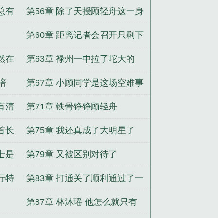
就是一边倒的屠杀
总有
第56章 除了天授顾轻舟这一身
恐怖的天赋真的无法解释
第60章 距离记者会召开只剩下
一个半小时了
然在
第63章 禄州一中拉了坨大的
培
第67章 小顾同学是这场空难事
故中贡献最大的英雄
有清
第71章 铁骨铮铮顾轻舟
首长
第75章 我还真成了大明星了
士是
第79章 又被区别对待了
行特
第83章 打通关了顺利通过了一
站式定选所有选拔项目
第87章 林沐瑶 他怎么就只有