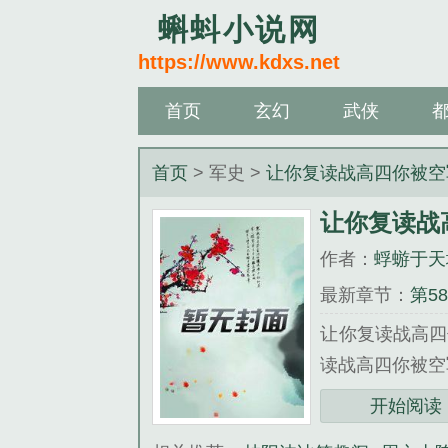
蝌蚪小说网
https://www.kdxs.net
首页
玄幻
武侠
首页
> 军史 >
让你复读战高四你被空
让你复读战
作者：
蜉蝣于天
最新章节：
第5
让你复读战高四
读战高四你被空
三秒记住本站：蝌蚪
开始阅读
《让你复读战高