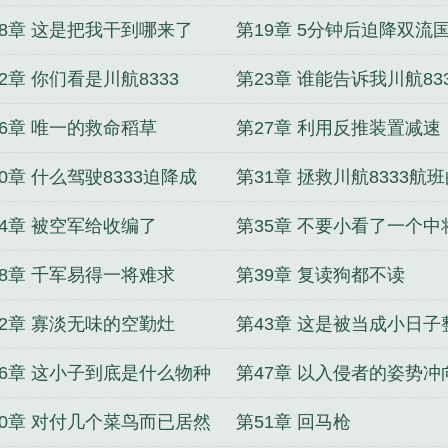
利不更大的危险还在后面
18章 这是把我干到哪来了
第19章 5分钟后迫降双流
机场
2章 你们看是川航8333
第23章 谁能告诉我川航83
到底发生了什么
26章 唯一的救命稻草
第27章 利用反推装置减速
0章 什么驾驶8333迫降成
第31章 拯救川航8333航
的竟然是个年仅17岁的小年
大功臣竟然被军方保护起
34章 被空军给收编了
第35章 不要小看了一个中
能量
38章 千军易得一将难求
第39章 复读狗都不读
42章 寡淡无味的空勤灶
第43章 这是被当成小日子
46章 这小子到底是什么物种
第47章 以入侵者的姿势冲
怪物这么高的过载都没事
架军机
50章 对付几个菜鸟而已居然
第51章 回马枪