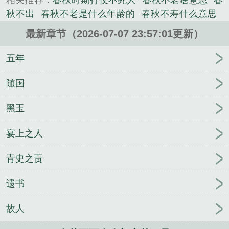
相关推荐：
春秋时期打仗不死人
春秋不老啥意思
春
《春秋不死人》是窥影无声精心创作的军史类小说。
秋不出
春秋不老是什么年龄的
春秋不寿什么意思
春秋不老多少岁
春秋不败
春秋为什么不灭国
巫咒
最新章节（2026-07-07 23:57:01更新）
轮回：水底那位是我前世！
我们不属于人类
阴阳五
行七星君
逆天九序
黄泉路人之诡域飞僵
魏庭枝
五年
九叔以为捡个小萌僵，结果是猛僵
上京有凤鸣
穿越
洪荒开局我就无敌了
D级废物？怎么星际男神都娇宠
随国
我
厨神？我，古代盒饭之神
洪荒：本座镇元子，开
黑玉
局造手机
让你辅佐曹操，你天天骂他送死
文字武
侠：开局破庙夜会帮主夫人
重生之白事枭雄
斗罗：
宴上之人
我也要玩蓝银草吗
错撩反派，被疯批摄政王强娶豪
夺
昆仑镜之九州圣兽录
错嫁权臣后，病弱美人挺孕
青史之责
肚驯夫
全职圣途
遗书
故人