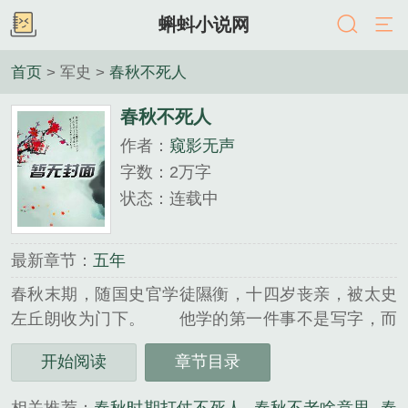
蝌蚪小说网
首页
> 军史 >
春秋不死人
春秋不死人
作者：
窥影无声
字数：2万字
状态：连载中
最新章节：
五年
春秋末期，随国史官学徒隰衡，十四岁丧亲，被太史
左丘朗收为门下。 他学的第一件事不是写字，而
是"看"——看事物的来处和去处。师父说：史官之
开始阅读
章节目录
责，不在评判，在记录。 七年后，他在一场宴会
上注意到一个人，那人有…...