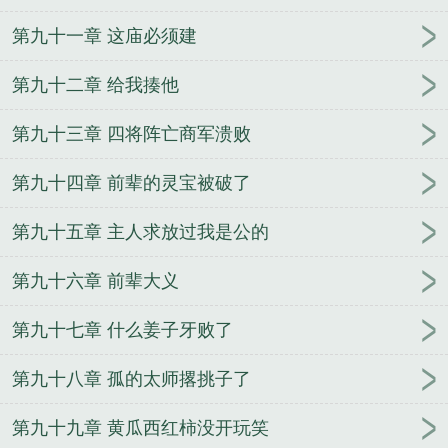
第九十一章 这庙必须建
第九十二章 给我揍他
第九十三章 四将阵亡商军溃败
第九十四章 前辈的灵宝被破了
第九十五章 主人求放过我是公的
第九十六章 前辈大义
第九十七章 什么姜子牙败了
第九十八章 孤的太师撂挑子了
第九十九章 黄瓜西红柿没开玩笑