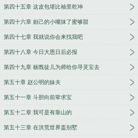
第四十五章 这皮包堪比袖里乾坤
第四十六章 妲己的小嘴抹了蜜够甜
第四十七章 我就说你会来找我吧
第四十八章 今日大恩日后必报
第四十九章 杨戬徒儿为师给你寻灵宝去
第五十章 赵公明的妹夫
第五十一章 斗胆向前辈求宝
第五十二章 我可是有靠山的
第五十三章 在洪荒世界盖别墅