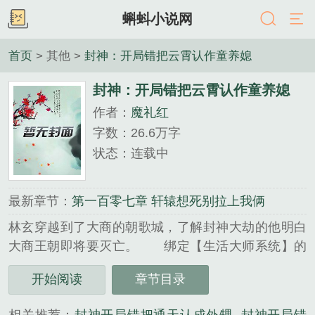
蝌蚪小说网
首页
> 其他 >
封神：开局错把云霄认作童养媳
封神：开局错把云霄认作童养媳
作者：
魔礼红
字数：26.6万字
状态：连载中
最新章节：
第一百零七章 轩辕想死别拉上我俩
林玄穿越到了大商的朝歌城，了解封神大劫的他明白
大商王朝即将要灭亡。 绑定【生活大师系统】的
他，正好碰到了下山游历的云霄，竟误把云霄当做了
开始阅读
章节目录
童养媳。 林玄：“娘子，三霄将亡，金鳌岛将灭，
快快退了截教！” …...