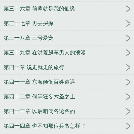
第三十六章 前辈就是我的仙缘
第三十七章 再去探探
第三十八章 三号爱宠
第三十九章 在洪荒飙车男人的浪漫
第四十章 说走就走的旅行
第四十一章 东海倾倒百姓遭遇
第四十二章 何等狂妄六圣之上
第四十三章 以后咱俩各论各的
第四十四章 也不知那位兵爷怎样了