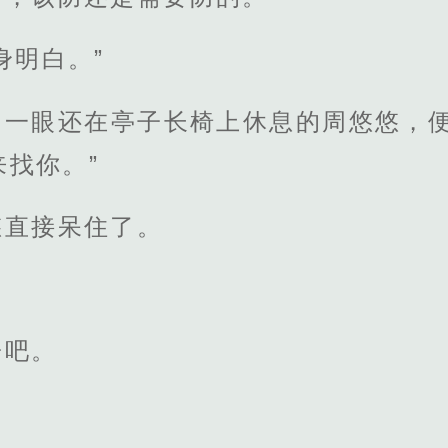
身明白。”
了一眼还在亭子长椅上休息的周悠悠，便
找你。”
悠直接呆住了。
子吧。