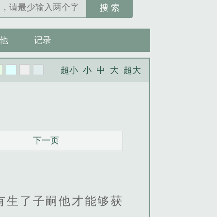
搜 索
他
记录
超小
小
中
大
超大
下一页
有生了子嗣他才能够获