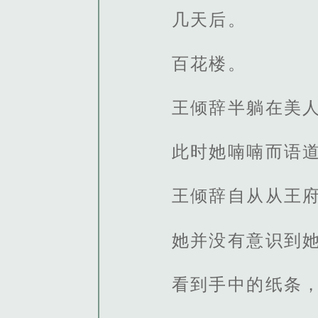
几天后。
百花楼。
王倾辞半躺在美
此时她喃喃而语道
王倾辞自从从王
她并没有意识到
看到手中的纸条