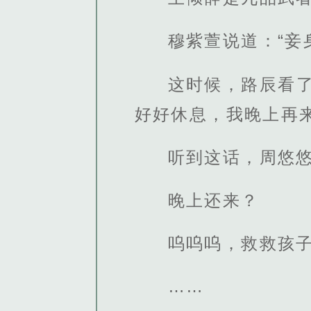
穆紫萱说道：“妾
这时候，路辰看
好好休息，我晚上再来
听到这话，周悠
晚上还来？
呜呜呜，救救孩
……