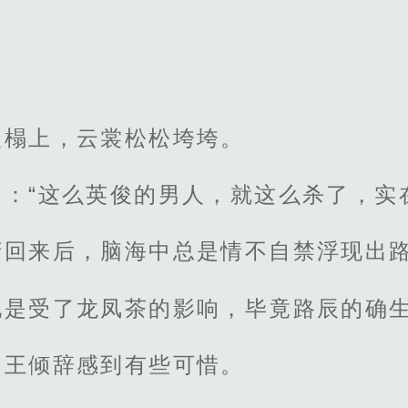
人榻上，云裳松松垮垮。
：“这么英俊的男人，就这么杀了，实
府回来后，脑海中总是情不自禁浮现出
她是受了龙凤茶的影响，毕竟路辰的确
，王倾辞感到有些可惜。