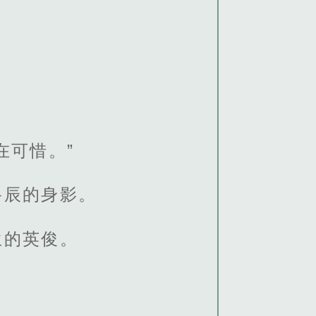
在可惜。”
路辰的身影。
生的英俊。