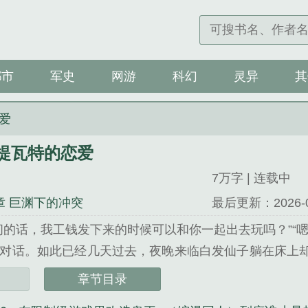
都市
军史
网游
科幻
灵异
其
爱
提瓦特的恋爱
7万字 | 连载中
章 巨渊下的冲突
最后更新：2026-08-
间的话，我工钱发下来的时候可以和你一起出去玩吗？”“
对话。如此已经几天过去，夜晚来临白发仙子躺在床上
次在山上看到那个影子的时候，那个旅者就吸引到自己
章节目录
璃月港，也和自己的老家的亲戚简单的认了一下。一切