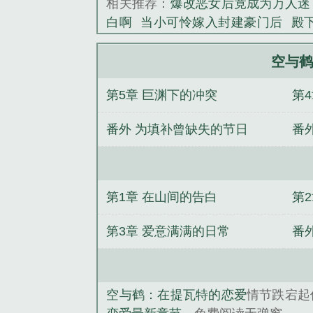
相关推荐：
爆改恶女后竟成为万人迷
心中那个金色的
白啊
当小可怜嫁入封建豪门后
殿
挂，白发仙子简
后
她黑马甲还没爆完，全世界都跪
《空与鹤：在提
阁
我的AI伴侣
被疯批们盯上的漂亮
空与鹤
冬
被敌国暴君标记后
第5章 巨渊下的冲突
第
袭
番外 为填补曾缺失的节日
番
第1章 在山间的告白
第
爱
第3章 爱意满满的日常
番外
空与鹤：在提瓦特的恋爱
情节跌宕起