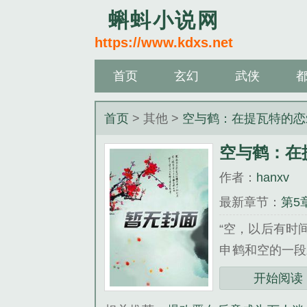
蝌蚪小说网
https://www.kdxs.net
首页
玄幻
武侠
首页
> 其他 >
空与鹤：在提瓦特的恋
空与鹤：在
作者：
hanxv
最新章节：
第5
“空，以后有时
申鹤和空的一段
发旅者初遇。那
开始阅读
逐渐开始回到了