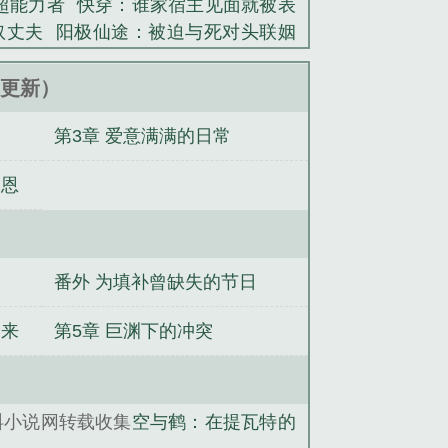
超能力者
快穿：谁家宿主见面就被表
月。时间已经很晚，夜晚的空中高月悬
奴丈夫
阳极仙途：被迫与死对头联姻
..
战者吗
程建苏妍续写
程建苏妍笔趣
两生厌？首席他上来就当狗
小夫郎冬
24更新）
第3章 爱意满满的日常
的恩
番外 为填补曾缺失的节日
的来
第5章 巨渊下的冲突
蚪小说网转载收集
空与鹤：在提瓦特的