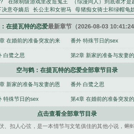
？
在限制级游戏里改造鬼王
（综漫同人）到底谁才是
身影总是浮现，他对自己温柔的笑，带着她一起游览璃
下决意夺嫡后
长公主和女驸马
母猪痴女骑士和绿帽龟
单穿上一件睡衣走出房门，白色的长发跟随微风轻轻飘动。.
了
对自己性爱技巧有绝对自信的魔王大人会反复调戏挑
瓦特的恋爱》是hanxv精心创作的其他类小说。
猎物[重生]
斗不过天道后拉师姐上我贼船
极限救援
：在提瓦特的恋爱
最新章节（2026-08-03 10:41:
4章 在婚前的准备突发的来
番外 特殊节日的sex
外 白鹭之思
第2章 新家的准备与发妻
空与鹤：在提瓦特的恋爱全部章节目录
爱
2章 新家的准备与发妻的恩
番外 白鹭之思
 特殊节日的sex
第4章 在婚前的准备突发
点击查看全部章节目录
袭
伏、扣人心弦，是一本情节与文笔俱佳的其他小说，蝌