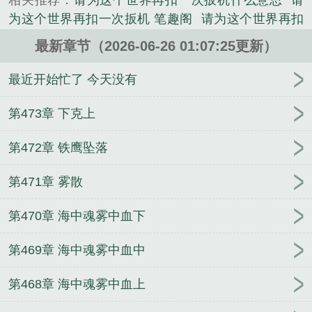
相关推荐：
请为这个世界再扣一次扳机什么意思
请
《请为这个世界再扣一次扳机》是开饭山居士精心创
为这个世界再扣一次扳机 笔趣阁
请为这个世界再扣
作的其他类小说。
一次扳机英文
伪装疯批大佬后，我被疯狂脑补
伏
最新章节（2026-06-26 01:07:25更新）
诛
淫乱家族
东厂都督他日夜想以下犯上
金钱至上
的动漫世界
足球荣光之冕
嗣妃
日久生情
过气男
最近开始忙了 今天没有
演员下海，和搭档假戏真做
积分时代
雪衣岭
斗
罗：百年传奇之我是尘心二叔
当中也靠弹幕成为伪
第473章 下克上
剧本组后
谁家分手后还能被老婆讨要亲亲
从宁安如
第472章 铁鹰坠落
梦开始的诸天
照片是舍友网恋对象是财阀继承人
校
园女友们的媚黑即堕寝取【去黑转NTL版】
宅男侵入
第471章 雾散
动漫世界
玩物（女尊）
雪之谜题
第470章 海中魂雾中血下
第469章 海中魂雾中血中
第468章 海中魂雾中血上