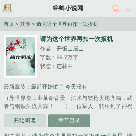
蝌蚪小说网
首页
> 其他 >
请为这个世界再扣一次扳机
请为这个世界再扣一次扳机
作者：
开饭山居士
字数：89.7万字
状态：连载中
最新章节：
最近开始忙了 今天没有
（异世界类工业革命背景，法术与铳枪火炮齐鸣，武
者与钢铁洪流共舞！ ）一位军人，转生到了神祝
大陆。转生前的朦胧间，他听到一句话：异界的英
开始阅读
章节目录
灵，请为这个世界，在扣动一次扳机吧。 ……墨
梓安以一个男孩的身份醒来…...