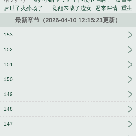
相关推荐：
傲娇小暗卫，世子他顶不住啊！
双重生
军史类小说。
后世子火葬场了
一觉醒来成了渣女
迟来深情
重生
回来，我成为了冷欲舞台王者
死对头又耍我
强扭的
最新章节（2026-04-10 12:15:23更新）
瓜也很甜
热恋冬令时
为他撑腰后，被冷面学霸缠上
了
蓄谋已久的她
女装小魅魔钓上狠辣大爹后跑路
153
了
兜兜转转
烬余录
强受如龙傲天，一胎三宝生不
停
蝶引
快穿病弱白月光？不，随便玩玩
白月光又
152
争又抢
你别不信邪
暴雪来袭：霉菌基地零元购
151
嘘，有人在看你（末日）
150
149
148
147