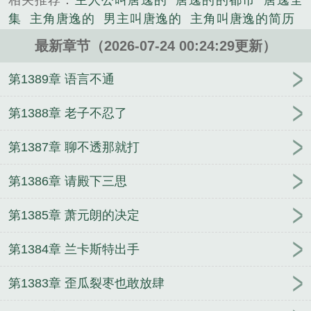
相关推荐：
主人公叫唐逸的
唐逸的的都市
唐逸全
军史类小说。
集
主角唐逸的
男主叫唐逸的
主角叫唐逸的简历
主人公叫唐逸
唐逸
男主唐逸
男主叫唐逸的现代
最新章节（2026-07-24 00:24:29更新）
主人公唐逸
唐逸蘋
主角叫唐逸的官方
有部主角叫
唐逸的书名
主人公唐逸的是什么
唐逸泉
重生主
第1389章 语言不通
角
吴小杨柳晴全文完结无删减
主角林臻顾北辰慕容
嫣全集阅读
主角林臻顾北辰慕容嫣大乾第一纨绔
主
第1388章 老子不忍了
角老张林莹莹小说全集
(全文)老张林莹莹恋爱物语
第1387章 聊不透那就打
秦阳苏婉笔趣阁无弹窗
(全文)吴小杨柳晴错爱
姜晨
楚颜笔趣阁无弹窗
主角唐逸孔诗岚嫡子凶猛
主角吴
第1386章 请殿下三思
小杨柳晴小说全集
主角萧羽莫青璇叶依水全集阅读
林臻顾北辰慕容嫣笔趣阁无弹窗
主角秦阳苏婉不抢
第1385章 萧元朗的决定
个小娘子当什么纨绔侯爷
吴小杨柳晴错爱笔趣阁
主
角姜晨楚颜全集阅读
主角秦阳苏婉全集阅读
吴小杨
第1384章 兰卡斯特出手
柳晴笔趣阁
主角姜晨楚颜我医武双绝体内还有一条
龙
老张林莹莹全文完结无删减
萧羽莫青璇叶依水笔
第1383章 歪瓜裂枣也敢放肆
趣阁无弹窗