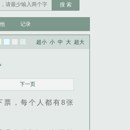
搜 索
他
记录
超小
小
中
大
超大
忆
下一页
下票，每个人都有8张