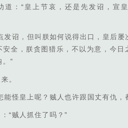
劝道：“皇上节哀，还是先发诏，宣
早点发诏，但叫朕如何说得出口，皇后屡
不安全，朕贪图猎乐，不以为意，今日
。”
起来。
怎能怪皇上呢？贼人也许跟国丈有仇，
：“贼人抓住了吗？”