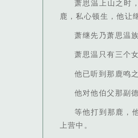
萧思温上山之时
鹿，私心顿生，他让
萧继先乃萧思温
萧思温只有三个
他已听到那鹿鸣
他对他伯父那副
等他打到那鹿，
上营中。