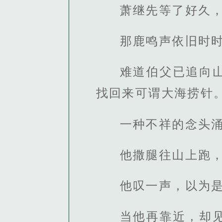
萧继先等了好久
那鹿鸣声依旧时
难道伯父已追向
找回来可谓大海捞针
一种不祥的念头
他撒腿往山上跑
他叹一声，以为
当他再靠近，却