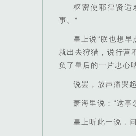
枢密使耶律贤适
事。”
皇上说“朕也想
就出去狩猎，说行营
负了皇后的一片忠心呐
说罢，放声痛哭
萧海里说：“这事
皇上听此一说，问