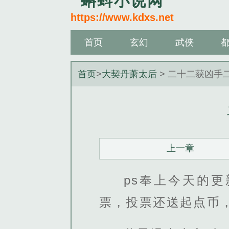
蝌蚪小说网
https://www.kdxs.net
首页
玄幻
武侠
首页
>
大契丹萧太后
> 二十二获凶手
上一章
ps奉上今天的
票，投票还送起点币