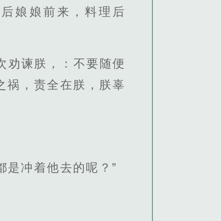
皇后娘娘前来，料理后
次劝谏朕，：不要随便
之祸，责全在朕，朕辜
都是冲着他去的呢？”