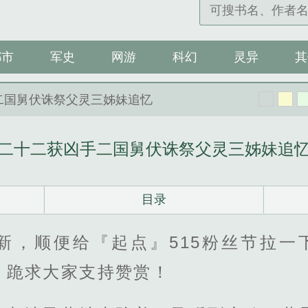
都市
军史
网游
科幻
灵异
其
二国舅伏诛祭父灵三姊妹追忆
二十二获凶手二国舅伏诛祭父灵三姊妹追
目录
更新，顺便给『起点』515粉丝节拉一
，跪求大家支持赞赏！