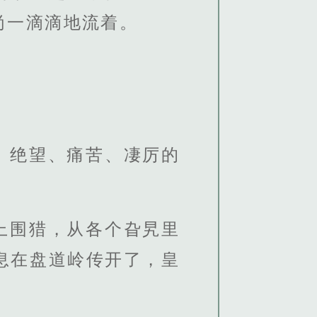
尚一滴滴地流着。
、绝望、痛苦、凄厉的
上围猎，从各个旮旯里
息在盘道岭传开了，皇