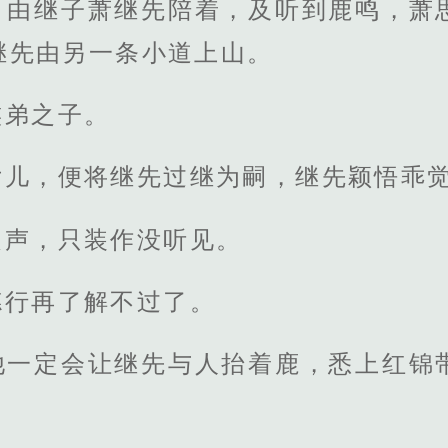
，由继子萧继先陪着，及听到鹿鸣，萧
继先由另一条小道上山。
族弟之子。
女儿，便将继先过继为嗣，继先颖悟乖
之声，只装作没听见。
德行再了解不过了。
他一定会让继先与人抬着鹿，悉上红锦