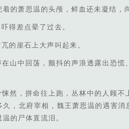
兜着的萧思温的头颅，鲜血还未凝结，
，吓得差点晕了过去。
突兀的崖石上大声叫起来。
声在山中回荡，颤抖的声浪透露出恐慌
骨悚然，拼命往上跑，丛林中的人顾不
多久，北府宰相，魏王萧思温的遇害消
思温的尸体直流泪。