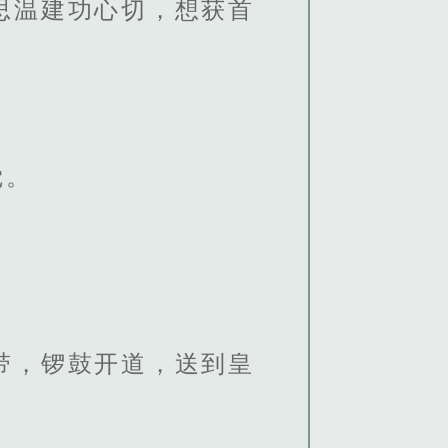
思温建功心切，想获首
觉。
带，锣鼓开道，送到皇