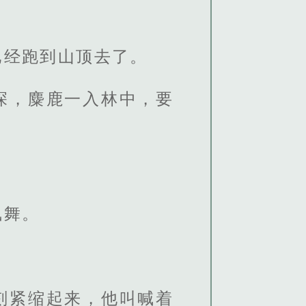
已经跑到山顶去了。
深，麋鹿一入林中，要
飘舞。
刻紧缩起来，他叫喊着