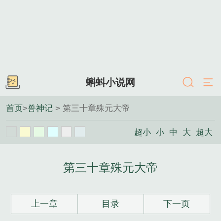
蝌蚪小说网
首页
>
兽神记
> 第三十章殊元大帝
超小
小
中
大
超大
第三十章殊元大帝
上一章
目录
下一页