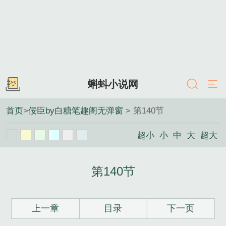
蝌蚪小说网
首页
>
佞臣by白糖笔趣阁无弹窗
> 第140节
超小
小
中
大
超大
第140节
上一章
目录
下一页