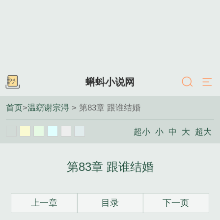
蝌蚪小说网
首页
>
温窈谢宗浔
> 第83章 跟谁结婚
超小
小
中
大
超大
第83章 跟谁结婚
上一章
目录
下一页