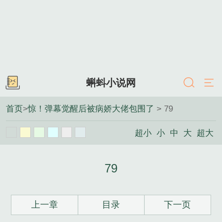
蝌蚪小说网
首页
>
惊！弹幕觉醒后被病娇大佬包围了
> 79
超小
小
中
大
超大
79
上一章
目录
下一页