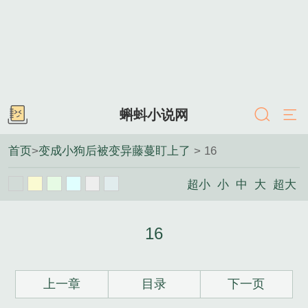
蝌蚪小说网
首页
>
变成小狗后被变异藤蔓盯上了
> 16
超小
小
中
大
超大
16
上一章
目录
下一页